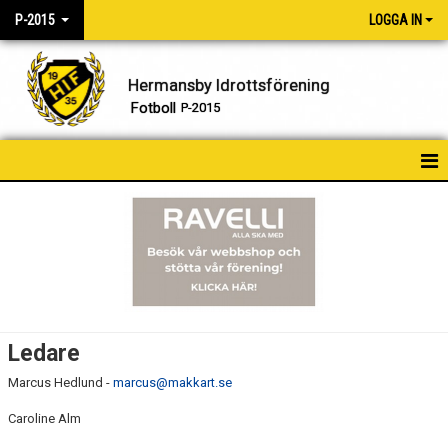
P-2015
LOGGA IN
Hermansby Idrottsförening
Fotboll
P-2015
HEM
NYHETER
KALENDER
TRUPPEN
Ledare
BILDGALLERI
Marcus Hedlund -
marcus@makkart.se
DOKUMENT
Caroline Alm