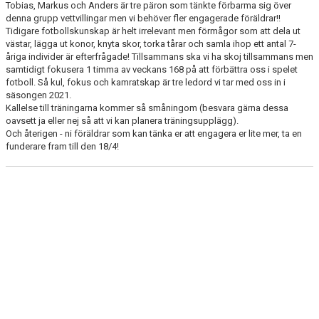
Tobias, Markus och Anders är tre päron som tänkte förbarma sig över
DOKUMENT
denna grupp vettvillingar men vi behöver fler engagerade föräldrar!!
Tidigare fotbollskunskap är helt irrelevant men förmågor som att dela ut
KONTAKT
västar, lägga ut konor, knyta skor, torka tårar och samla ihop ett antal 7-
åriga individer är efterfrågade! Tillsammans ska vi ha skoj tillsammans men
samtidigt fokusera 1 timma av veckans 168 på att förbättra oss i spelet
fotboll. Så kul, fokus och kamratskap är tre ledord vi tar med oss in i
säsongen 2021.
Kallelse till träningarna kommer så småningom (besvara gärna dessa
oavsett ja eller nej så att vi kan planera träningsupplägg).
Och återigen - ni föräldrar som kan tänka er att engagera er lite mer, ta en
funderare fram till den 18/4!