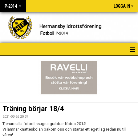
P-2014
LOGGA IN
Hermansby Idrottsförening
Fotboll
P-2014
HEM
NYHETER
KALENDER
MATCHER
Träning börjar 18/4
TRUPPEN
2021-03-26 20:37
Tjenare alla fotbollssugna grabbar födda 2014!
BILDGALLERI
Vi lämnar knatteskolan bakom oss och startar ett eget lag redan nu till
våren!