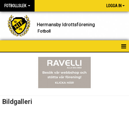
FOTBOLLSLEK
LOGGA IN
Hermansby Idrottsförening
Fotboll
HEM
NYHETER
DOKUMENT
BILDGALLERI
Bildgalleri
KONTAKT
KALENDER