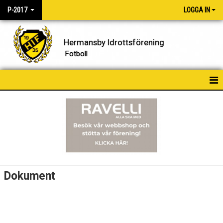
P-2017
LOGGA IN
Hermansby Idrottsförening
Fotboll
HEM
NYHETER
KALENDER
TRUPPEN
Dokument
BILDGALLERI
DOKUMENT