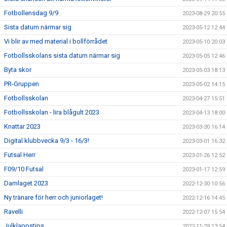
Fotbollensdag 9/9
2023-08-29 20:55
Sista datum närmar sig
2023-05-12 12:44
Vi blir av med material i bollförrådet
2023-05-10 20:03
Fotbollsskolans sista datum närmar sig
2023-05-05 12:46
Byta skor
2023-05-03 18:13
PR-Gruppen
2023-05-02 14:15
Fotbollsskolan
2023-04-27 15:51
Fotbollsskolan - lira blågult 2023
2023-04-13 18:00
Knattar 2023
2023-03-30 16:14
Digital klubbvecka 9/3 - 16/3!
2023-03-01 16:32
Futsal Herr
2023-01-26 12:52
F09/10 Futsal
2023-01-17 12:59
Damlaget 2023
2022-12-30 10:56
Ny tränare för herr och juniorlaget!
2022-12-16 14:45
Ravelli
2022-12-07 15:54
Julklappstips
2022-11-29 13:54