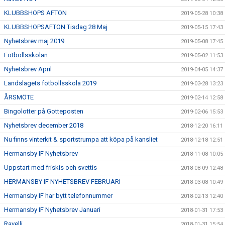
KLUBBSHOPS AFTON
2019-05-28 10:38
KLUBBSHOPSAFTON Tisdag 28 Maj
2019-05-15 17:43
Nyhetsbrev maj 2019
2019-05-08 17:45
Fotbollsskolan
2019-05-02 11:53
Nyhetsbrev April
2019-04-05 14:37
Landslagets fotbollsskola 2019
2019-03-28 13:23
ÅRSMÖTE
2019-02-14 12:58
Bingolotter på Gotteposten
2019-02-06 15:53
Nyhetsbrev december 2018
2018-12-20 16:11
Nu finns vinterkit & sportstrumpa att köpa på kansliet
2018-12-18 12:51
Hermansby IF Nyhetsbrev
2018-11-08 10:05
Uppstart med friskis och svettis
2018-08-09 12:48
HERMANSBY IF NYHETSBREV FEBRUARI
2018-03-08 10:49
Hermansby IF har bytt telefonnummer
2018-02-13 12:40
Hermansby IF Nyhetsbrev Januari
2018-01-31 17:53
Ravelli
2018-01-31 15:54