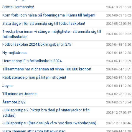
Stötta Hermansby!
2024-10-29 15:23
Kom förbi och hälsa på föreningarna i Kärna till helgen!
2024-09-03 15:02
Sista dagen för att anmäla sig till fotbollsskolan!
2024-05-02 09:59
1 vecka kvar innan vi stänger möjligheten att anmäla sig till
2024-04-25 10:52
fotbollsskolan.
Fotbollsskolan 2024 bokningsbar till 2/5
2024-04-18 13:20
Ny mejladress
2024-04-18 12:25
Hermansby IF:s fotbollsskola 2024
2024-04-11 10:59
Tillsammans har vi chansen att vinna 100 000 kronor!
2024-04-04 10:51
Rabbaterade priser på kiten i shopen!
2024-03-19 11:05
Joyna
2024-03-14 12:26
Till minne av Joanna
2024-02-23 10:15
Årsmöte 27/2
2024-02-02 13:24
Julklappstips 2 (riktigt bra deal på vinter jackor från
2023-12-07 09:47
adidas)
Julklappstips 1(bra deal på våra hoodies i webshopen)
2023-12-07 09:46
Sista chansen att hämta lotterivinster
2023-09-14 11:38