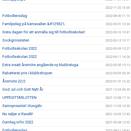
2022-11-25 16:05
Fotbollensdag
2022-08-30 11:15
Familjedag på kärnavallen &#129321;
2022-05-31 13:24
Sista dagen för att anmälla sig till fotbollsskolan!
2022-05-16 10:47
Sockgrossisten
2022-05-13 15:17
Fotbollsskolan 2022
2022-05-09 13:27
Fotbollsskolan 2022
2022-04-11 14:26
Extra insatt årsmöte angående ny klubbstuga
2022-03-30 19:13
Rabatterat pris i klubbshopen
2022-03-09 20:24
Årsmöte 22/2
2022-01-31 16:22
God Jul och Gott Nytt År
2021-12-24 06:20
UPPESITTARLOTTEN
2021-12-08 17:16
Samsynsavtal i Kungälv
2021-11-04 10:50
Nu säljer vi Ravelli!
2021-10-05 12:43
Damlag inför 2022
2021-09-28 12:02
Fotbollensdag
2021-08-11 18:41