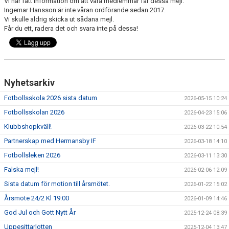
Vi har fått information om att våra medlemmar får dessa mejl.
DOKUMENT
Ingemar Hansson är inte våran ordförande sedan 2017.
Vi skulle aldrig skicka ut sådana mejl.
Får du ett, radera det och svara inte på dessa!
VÅRA LAG/TRÄNARE
MATCHER
HIF - VÄRDEGRUND
Nyhetsarkiv
Fotbollsskola 2026 sista datum
2026-05-15 10:24
Fotbollsskolan 2026
2026-04-23 15:06
Klubbshopkväll!
2026-03-22 10:54
Partnerskap med Hermansby IF
2026-03-18 14:10
Fotbollsleken 2026
2026-03-11 13:30
Falska mejl!
2026-02-06 12:09
Sista datum för motion till årsmötet.
2026-01-22 15:02
Årsmöte 24/2 Kl 19:00
2026-01-09 14:46
God Jul och Gott Nytt År
2025-12-24 08:39
Uppesittarlotten
2025-12-04 13:47