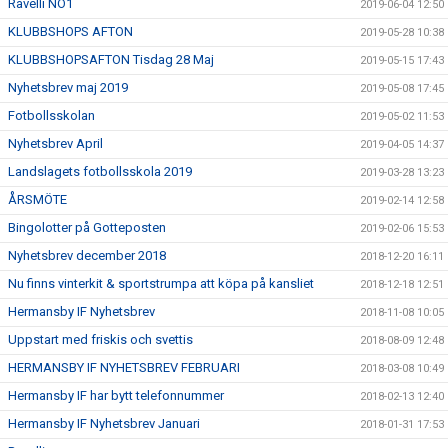
Ravelli NO1
2019-06-04 12:50
KLUBBSHOPS AFTON
2019-05-28 10:38
KLUBBSHOPSAFTON Tisdag 28 Maj
2019-05-15 17:43
Nyhetsbrev maj 2019
2019-05-08 17:45
Fotbollsskolan
2019-05-02 11:53
Nyhetsbrev April
2019-04-05 14:37
Landslagets fotbollsskola 2019
2019-03-28 13:23
ÅRSMÖTE
2019-02-14 12:58
Bingolotter på Gotteposten
2019-02-06 15:53
Nyhetsbrev december 2018
2018-12-20 16:11
Nu finns vinterkit & sportstrumpa att köpa på kansliet
2018-12-18 12:51
Hermansby IF Nyhetsbrev
2018-11-08 10:05
Uppstart med friskis och svettis
2018-08-09 12:48
HERMANSBY IF NYHETSBREV FEBRUARI
2018-03-08 10:49
Hermansby IF har bytt telefonnummer
2018-02-13 12:40
Hermansby IF Nyhetsbrev Januari
2018-01-31 17:53