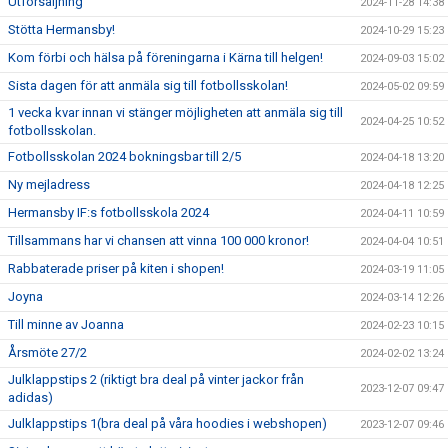
Utförsäljning
2024-11-28 14:38
Stötta Hermansby!
2024-10-29 15:23
Kom förbi och hälsa på föreningarna i Kärna till helgen!
2024-09-03 15:02
Sista dagen för att anmäla sig till fotbollsskolan!
2024-05-02 09:59
1 vecka kvar innan vi stänger möjligheten att anmäla sig till
2024-04-25 10:52
fotbollsskolan.
Fotbollsskolan 2024 bokningsbar till 2/5
2024-04-18 13:20
Ny mejladress
2024-04-18 12:25
Hermansby IF:s fotbollsskola 2024
2024-04-11 10:59
Tillsammans har vi chansen att vinna 100 000 kronor!
2024-04-04 10:51
Rabbaterade priser på kiten i shopen!
2024-03-19 11:05
Joyna
2024-03-14 12:26
Till minne av Joanna
2024-02-23 10:15
Årsmöte 27/2
2024-02-02 13:24
Julklappstips 2 (riktigt bra deal på vinter jackor från
2023-12-07 09:47
adidas)
Julklappstips 1(bra deal på våra hoodies i webshopen)
2023-12-07 09:46