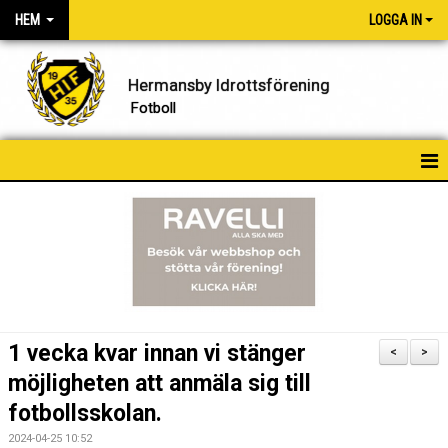
HEM
LOGGA IN
Hermansby Idrottsförening
Fotboll
HEM
NYHETER
FÖRENINGEN
KONTAKT
1 vecka kvar innan vi stänger
<
>
KALENDER
möjligheten att anmäla sig till
fotbollsskolan.
BILDGALLERI
2024-04-25 10:52