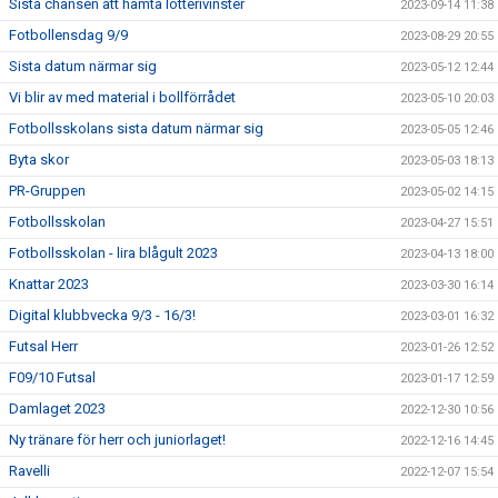
Sista chansen att hämta lotterivinster
2023-09-14 11:38
Fotbollensdag 9/9
2023-08-29 20:55
Sista datum närmar sig
2023-05-12 12:44
Vi blir av med material i bollförrådet
2023-05-10 20:03
Fotbollsskolans sista datum närmar sig
2023-05-05 12:46
Byta skor
2023-05-03 18:13
PR-Gruppen
2023-05-02 14:15
Fotbollsskolan
2023-04-27 15:51
Fotbollsskolan - lira blågult 2023
2023-04-13 18:00
Knattar 2023
2023-03-30 16:14
Digital klubbvecka 9/3 - 16/3!
2023-03-01 16:32
Futsal Herr
2023-01-26 12:52
F09/10 Futsal
2023-01-17 12:59
Damlaget 2023
2022-12-30 10:56
Ny tränare för herr och juniorlaget!
2022-12-16 14:45
Ravelli
2022-12-07 15:54