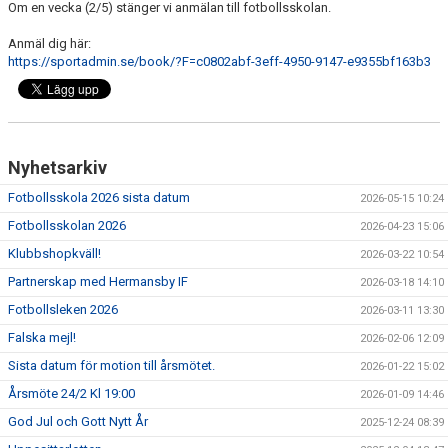
Om en vecka (2/5) stänger vi anmälan till fotbollsskolan.
Anmäl dig här:
https://sportadmin.se/book/?F=c0802abf-3eff-4950-9147-e9355bf163b3
Nyhetsarkiv
Fotbollsskola 2026 sista datum
2026-05-15 10:24
Fotbollsskolan 2026
2026-04-23 15:06
Klubbshopkväll!
2026-03-22 10:54
Partnerskap med Hermansby IF
2026-03-18 14:10
Fotbollsleken 2026
2026-03-11 13:30
Falska mejl!
2026-02-06 12:09
Sista datum för motion till årsmötet.
2026-01-22 15:02
Årsmöte 24/2 Kl 19:00
2026-01-09 14:46
God Jul och Gott Nytt År
2025-12-24 08:39