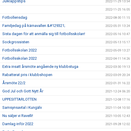
Julklappstips
2022-11-29 13:54
2022-11-25 16:05
Fotbollensdag
2022-08-30 11:15
Familjedag på kärnavallen &#129321;
2022-05-31 13:24
Sista dagen för att anmälla sig till fotbollsskolan!
2022-05-16 10:47
Sockgrossisten
2022-05-13 15:17
Fotbollsskolan 2022
2022-05-09 13:27
Fotbollsskolan 2022
2022-04-11 14:26
Extra insatt årsmöte angående ny klubbstuga
2022-03-30 19:13
Rabatterat pris i klubbshopen
2022-03-09 20:24
Årsmöte 22/2
2022-01-31 16:22
God Jul och Gott Nytt År
2021-12-24 06:20
UPPESITTARLOTTEN
2021-12-08 17:16
Samsynsavtal i Kungälv
2021-11-04 10:50
Nu säljer vi Ravelli!
2021-10-05 12:43
Damlag inför 2022
2021-09-28 12:02