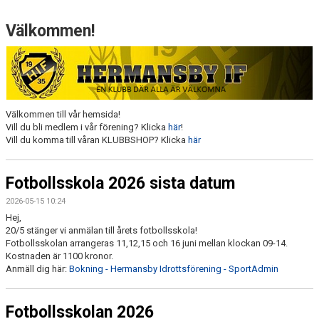
DOKUMENT
Välkommen!
VÅRA LAG/TRÄNARE
MATCHER
HIF - VÄRDEGRUND
Välkommen till vår hemsida!
Vill du bli medlem i vår förening? Klicka
här
!
Vill du komma till våran KLUBBSHOP? Klicka
här
Fotbollsskola 2026 sista datum
2026-05-15 10:24
Hej,
20/5 stänger vi anmälan till årets fotbollsskola!
Fotbollsskolan arrangeras 11,12,15 och 16 juni mellan klockan 09-14.
Kostnaden är 1100 kronor.
Anmäll dig här:
Bokning - Hermansby Idrottsförening - SportAdmin
Fotbollsskolan 2026