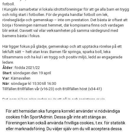
fotboll.
I Kungälv samarbetar vi lokala idrottsföreningar för att ge alla barn en trygg
och rolig start i fotbollen. För de yngsta handlar fotboll om lek,
rörelseglädje och gemenskap – inte om prestation. Det bästa är oftast att
börja i föreningen närmast hemmet, där kompisarna finns och vardagen
blir enkel. Oavsett val vilar verksamheten på samma värdegrund med
barnens bästa i fokus.
Här ligger fokus på glädje, gemenskap och att upptäcka rörelse på ett
lekfullt sätt – helt utan krav. Barnen får springa, sparka boll, leka
tillsammans och ha kul i en trygg och positiv miljö, ledd av engagerade
ledare.
Ålder
: ​födda 2021/22
Start
: ​söndagen den 19 april
Var
: ​Kärnavallen
När
: ​söndagar kl 15:30 till 16:30
Tillfällen:​8 tillfällen vår (v16-23) och 8 tillfällen höst (v34-41)
Det som ni kan göra redan nu är att gå in och registrera er via
https://entry.sportadmin.se/groupsOverview?uid=AgBZrP
För att hemsidan ska fungera korrekt använder vi nödvändiga
cookies från SportAdmin. Dessa går inte att stänga av.
Fler nyheter >>
Föreningen kan också använda frivilliga cookies, t.ex. för statistik
eller marknadsföring. Du väljer själv om du vill acceptera dessa.