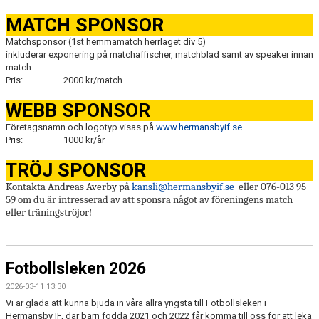
MATCH SPONSOR
Matchsponsor (1st hemmamatch herrlaget div 5)
inkluderar exponering på matchaffischer, matchblad samt av speaker innan
match
Pris:
2000 kr/match
WEBB SPONSOR
Företagsnamn och logotyp visas på
www.hermansbyif.se
Pris:
1000 kr/år
TRÖJ SPONSOR
Kontakta Andreas Averby på
kansli@hermansbyif.se
eller 076-013 95
59 om du är intresserad av att sponsra något av föreningens match
eller träningströjor!
Fotbollsleken 2026
2026-03-11 13:30
Vi är glada att kunna bjuda in våra allra yngsta till Fotbollsleken i
Hermansby IF, där barn födda 2021 och 2022 får komma till oss för att leka