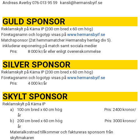
Andreas Averby 076-013 95 59
kansli@hermansbyif.se
GULD SPONSOR
Reklamskylt på Kärna IP (200 cm bred x 60 cm hög)
Företagsnamn och logotyp visas på
www.hermansbyif.se
Matchsponsor (2st hemmamatcher Hermansby herrlag div 5).
inkluderar exponering på match samt sociala medier
Pris:
8 000 kr/år eller enligt överenskommelse
SILVER SPONSOR
Reklamskylt på Kärna IP (200 cm bred x 60 cm hög)
Företagsnamn och logotyp visas på
www.hermansbyif.se
Pris:
4 000 kr/år
SKYLT SPONSOR
Reklamskylt på Kärna IP
a)
100 cm bred x 60 cm hög
Pris: 2400 kronor/
år
b)
200 cm bred x 60 cm hög
Pris: 3000 kronor/
år
Materialkostnad tillkommer och faktureras sponsorn från
skyltmakaren