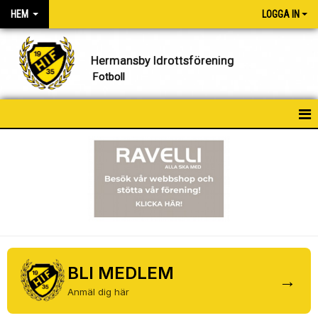
HEM
LOGGA IN
Hermansby Idrottsförening
Fotboll
HEM
NYHETER
FÖRENINGEN
KONTAKT
KALENDER
BLI MEDLEM
→
Anmäl dig här
BILDGALLERI