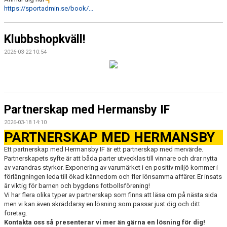
https://sportadmin.se/book/...
Klubbshopkväll!
2026-03-22 10:54
Partnerskap med Hermansby IF
2026-03-18 14:10
PARTNERSKAP MED HERMANSBY
Ett partnerskap med Hermansby IF är ett partnerskap med mervärde.
Partnerskapets syfte är att båda parter utvecklas till vinnare och drar nytta
av varandras styrkor. Exponering av varumärket i en positiv miljö kommer i
förlängningen leda till ökad kännedom och fler lönsamma affärer. Er insats
är viktig för barnen och bygdens fotbollsförening!
Vi har flera olika typer av partnerskap som finns att läsa om på nästa sida
men vi kan även skräddarsy en lösning som passar just dig och ditt
företag.
Kontakta oss så presenterar vi mer än gärna en lösning för dig!