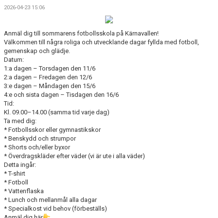
2026-04-23 15:06
Anmäl dig till sommarens fotbollsskola på Kärnavallen!
Välkommen till några roliga och utvecklande dagar fyllda med fotboll,
gemenskap och glädje.
Datum:
1:a dagen – Torsdagen den 11/6
2:a dagen – Fredagen den 12/6
3:e dagen – Måndagen den 15/6
4:e och sista dagen – Tisdagen den 16/6
Tid:
Kl. 09.00–14.00 (samma tid varje dag)
Ta med dig:
* Fotbollsskor eller gymnastikskor
* Benskydd och strumpor
* Shorts och/eller byxor
* Överdragskläder efter väder (vi är ute i alla väder)
Detta ingår:
* T-shirt
* Fotboll
* Vattenflaska
* Lunch och mellanmål alla dagar
* Specialkost vid behov (förbeställs)
Anmäl dig här