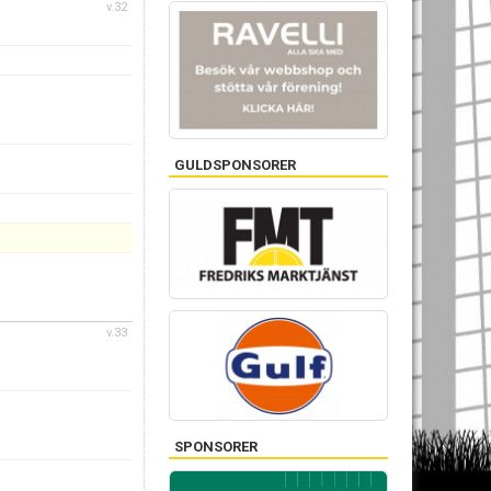
v.32
GULDSPONSORER
v.33
SPONSORER