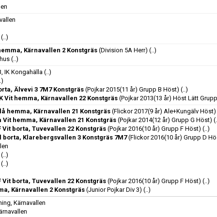
len
vallen
(..)
emma, Kärnavallen 2 Konstgräs
(Division 5A Herr)
(..)
bhus
(..)
3, IK Kongahälla
(..)
.)
orta, Älvevi 3 7M7 Konstgräs
(Pojkar 2015(11 år) Grupp B Höst)
(..)
 Vit hemma, Kärnavallen 22 Konstgräs
(Pojkar 2013(13 år) Höst Lätt Grupp
blå hemma, Kärnavallen 21 Konstgräs
(Flickor 2017(9 år) Ale+Kungälv Höst)
a Vit hemma, Kärnavallen 21 Konstgräs
(Pojkar 2014(12 år) Grupp G Höst)
(
F Vit borta, Tuvevallen 22 Konstgräs
(Pojkar 2016(10 år) Grupp F Höst)
(..)
l borta, Klarebergsvallen 3 Konstgräs 7M7
(Flickor 2016(10 år) Grupp D Hö
len
(..)
(..)
F Vit borta, Tuvevallen 22 Konstgräs
(Pojkar 2016(10 år) Grupp F Höst)
(..)
a, Kärnavallen 2 Konstgräs
(Junior Pojkar Div 3)
(..)
ing, Kärnavallen
ärnavallen