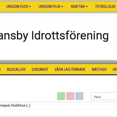
UNGDOM FLICK
UNGDOM POJK
KNATTAR
FOTBOLLSLEK
nsby Idrottsförening
R
BILDGALLERI
DOKUMENT
VÅRA LAG/TRÄNARE
MATCHER
HI
eriespel, Klubbhus
(..)