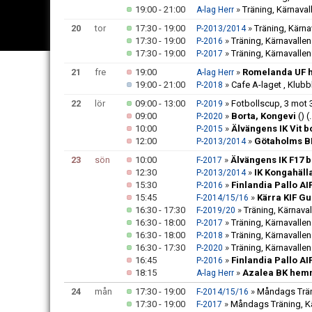
19:00 - 21:00
»
Träning, Kärnaval
A-lag Herr
20
tor
17:30 - 19:00
»
Träning, Kärna
P-2013/2014
17:30 - 19:00
»
Träning, Kärnavallen
P-2016
17:30 - 19:00
»
Träning, Kärnavallen
P-2017
21
fre
19:00
»
Romelanda UF h
A-lag Herr
19:00 - 21:00
»
Cafe A-laget , Klub
P-2018
22
lör
09:00 - 13:00
»
Fotbollscup, 3 mot 
P-2019
09:00
»
Borta, Kongevi
()
(.
P-2020
10:00
»
Älvängens IK Vit b
P-2015
12:00
»
Götaholms BK
P-2013/2014
23
sön
10:00
»
Älvängens IK F17 
F-2017
12:30
»
IK Kongahäll
P-2013/2014
15:30
»
Finlandia Pallo AI
P-2016
15:45
»
Kärra KIF Gu
F-2014/15/16
16:30 - 17:30
»
Träning, Kärnaval
F-2019/20
16:30 - 18:00
»
Träning, Kärnavallen
P-2017
16:30 - 18:00
»
Träning, Kärnavallen
P-2018
16:30 - 17:30
»
Träning, Kärnavallen
P-2020
16:45
»
Finlandia Pallo AI
P-2016
18:15
»
Azalea BK hemm
A-lag Herr
24
mån
17:30 - 19:00
»
Måndags Trän
F-2014/15/16
17:30 - 19:00
»
Måndags Träning, K
F-2017