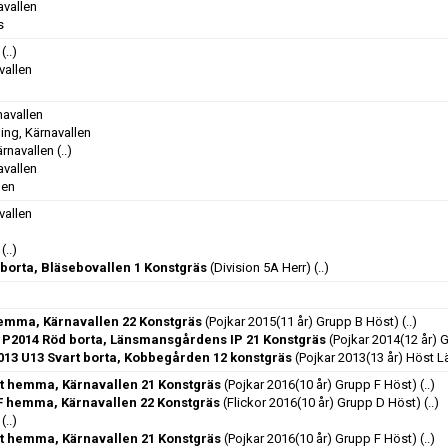
avallen
s
(..)
vallen
navallen
ng, Kärnavallen
rnavallen
(..)
avallen
len
vallen
(..)
C borta, Bläsebovallen 1 Konstgräs
(Division 5A Herr)
(..)
hemma, Kärnavallen 22 Konstgräs
(Pojkar 2015(11 år) Grupp B Höst)
(..)
 P2014 Röd borta, Länsmansgårdens IP 21 Konstgräs
(Pojkar 2014(12 år) 
013 U13 Svart borta, Kobbegården 12 konstgräs
(Pojkar 2013(13 år) Höst L
it hemma, Kärnavallen 21 Konstgräs
(Pojkar 2016(10 år) Grupp F Höst)
(..)
IF hemma, Kärnavallen 22 Konstgräs
(Flickor 2016(10 år) Grupp D Höst)
(..)
(..)
it hemma, Kärnavallen 21 Konstgräs
(Pojkar 2016(10 år) Grupp F Höst)
(..)