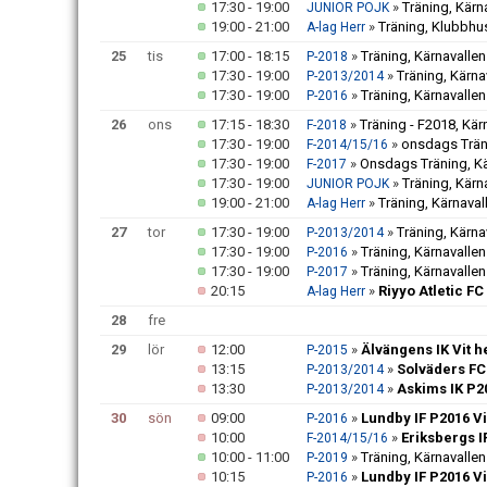
17:30 - 19:00
»
Träning, Kärn
JUNIOR POJK
19:00 - 21:00
»
Träning, Klubbhu
A-lag Herr
25
tis
17:00 - 18:15
»
Träning, Kärnavallen
P-2018
17:30 - 19:00
»
Träning, Kärna
P-2013/2014
17:30 - 19:00
»
Träning, Kärnavallen
P-2016
26
ons
17:15 - 18:30
»
Träning - F2018, Kär
F-2018
17:30 - 19:00
»
onsdags Träni
F-2014/15/16
17:30 - 19:00
»
Onsdags Träning, Kä
F-2017
17:30 - 19:00
»
Träning, Kärn
JUNIOR POJK
19:00 - 21:00
»
Träning, Kärnaval
A-lag Herr
27
tor
17:30 - 19:00
»
Träning, Kärna
P-2013/2014
17:30 - 19:00
»
Träning, Kärnavallen
P-2016
17:30 - 19:00
»
Träning, Kärnavallen
P-2017
20:15
»
Riyyo Atletic F
A-lag Herr
28
fre
29
lör
12:00
»
Älvängens IK Vit 
P-2015
13:15
»
Solväders FC
P-2013/2014
13:30
»
Askims IK P2
P-2013/2014
30
sön
09:00
»
Lundby IF P2016 V
P-2016
10:00
»
Eriksbergs 
F-2014/15/16
10:00 - 11:00
»
Träning, Kärnavallen
P-2019
10:15
»
Lundby IF P2016 V
P-2016