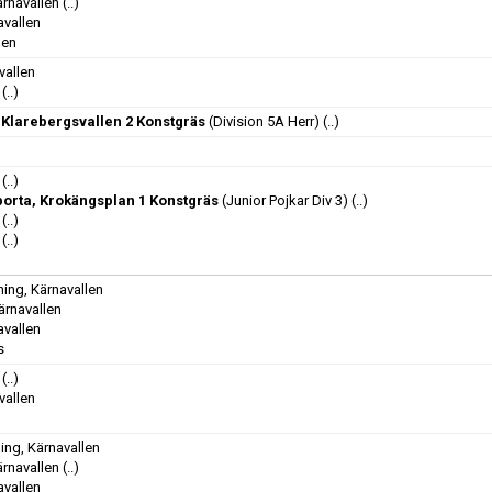
rnavallen
(..)
avallen
len
vallen
(..)
, Klarebergsvallen 2 Konstgräs
(Division 5A Herr)
(..)
(..)
 borta, Krokängsplan 1 Konstgräs
(Junior Pojkar Div 3)
(..)
(..)
(..)
ing, Kärnavallen
ärnavallen
avallen
s
(..)
vallen
ng, Kärnavallen
rnavallen
(..)
avallen