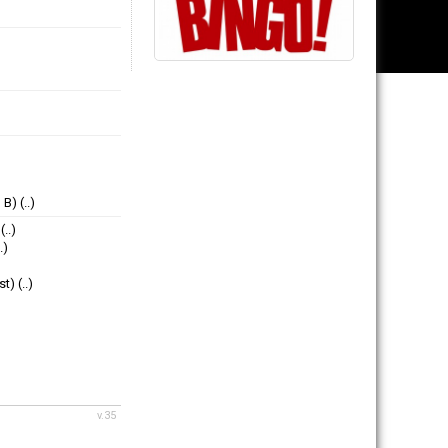
 B)
(..)
(..)
..)
st)
(..)
v.35