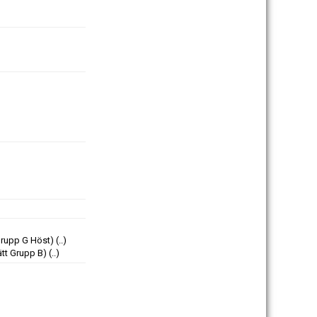
Grupp G Höst)
(..)
ätt Grupp B)
(..)