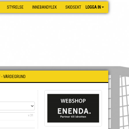
STYRELSE
INNEBANDYLEK
SKIDSEKTIONEN
LOGGA IN
F - VÄRDEGRUND
v.31