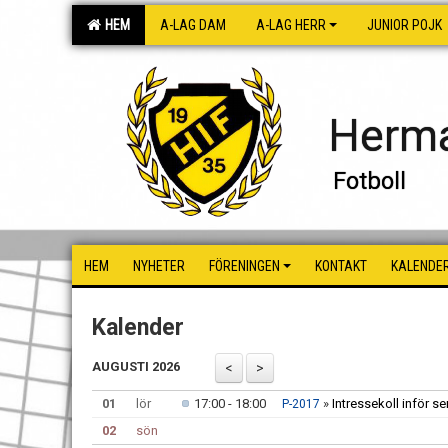
HEM
A-LAG DAM
A-LAG HERR
JUNIOR POJK
Herma
Fotboll
HEM
NYHETER
FÖRENINGEN
KONTAKT
KALENDE
Kalender
AUGUSTI 2026
01
lör
17:00 - 18:00
»
Intressekoll inför s
P-2017
02
sön