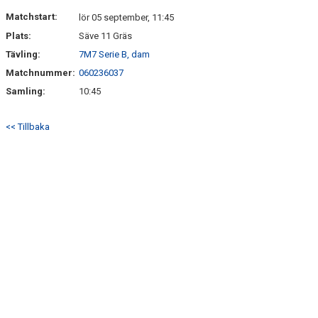
DOKUMENT
Matchstart:
lör 05 september, 11:45
Plats:
Säve 11 Gräs
KONTAKT
Tävling:
7M7 Serie B, dam
Matchnummer:
060236037
Samling:
10:45
<< Tillbaka