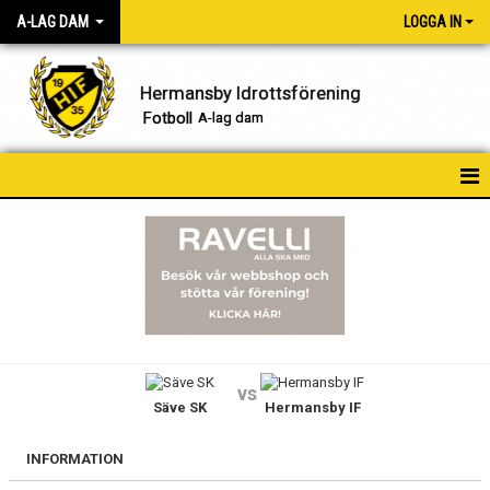
A-LAG DAM
LOGGA IN
Hermansby Idrottsförening
Fotboll
A-lag dam
NYHETER
HEM
KALENDER
MATCHER
vs
Säve SK
Hermansby IF
TRUPPEN
BILDGALLERI
INFORMATION