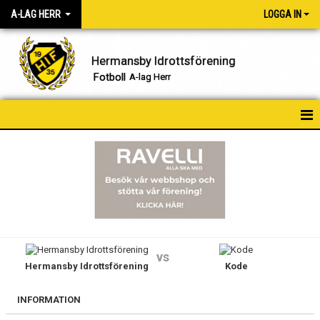
A-LAG HERR
LOGGA IN
Hermansby Idrottsförening
Fotboll
A-lag Herr
HEM
NYHETER
KALENDER
MATCHER
vs
Hermansby Idrottsförening
Kode
TRUPPEN
BILDGALLERI
INFORMATION