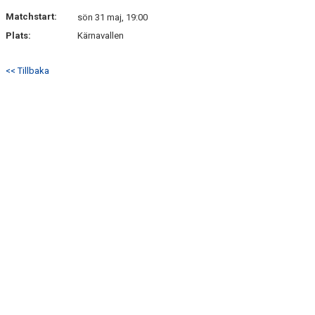
DOKUMENT
Matchstart:
sön 31 maj, 19:00
Plats:
Kärnavallen
KONTAKT
GÄSTBOK
<< Tillbaka