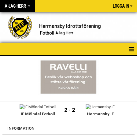
A-LAG HERR
LOGGA IN
Hermansby Idrottsförening
Fotboll
A-lag Herr
HEM
NYHETER
KALENDER
MATCHER
2 - 2
IF Mölndal Fotboll
Hermansby IF
TRUPPEN
BILDGALLERI
INFORMATION