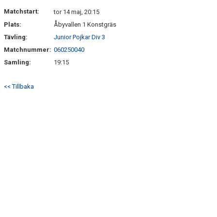
DOKUMENT
Matchstart:
tor 14 maj, 20:15
Plats:
Åbyvallen 1 Konstgräs
KONTAKT
Tävling:
Junior Pojkar Div 3
GÄSTBOK
Matchnummer:
060250040
Samling:
19:15
<< Tillbaka