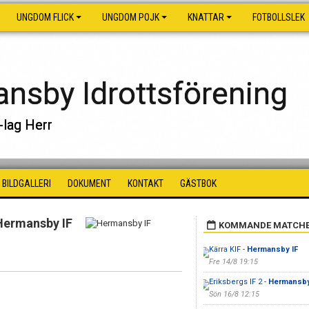
UNGDOM FLICK
UNGDOM POJK
KNATTAR
FOTBOLLSLEK
nsby Idrottsförening
-lag Herr
BILDGALLERI
DOKUMENT
KONTAKT
GÄSTBOK
Hermansby IF
KOMMANDE MATCH
Kärra KIF -
Hermansby IF
Fre 14/8 19:15
Eriksbergs IF 2 -
Hermansby
Sön 16/8 12:15