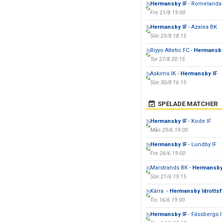
Hermansby IF
- Romelanda
Fre 21/8 19:00
Hermansby IF
- Azalea BK
Sön 23/8 18:15
Riyyo Atletic FC -
Hermansby
Tor 27/8 20:15
Askims IK -
Hermansby IF
Sön 30/8 16:15
SPELADE MATCHER
Hermansby IF
- Kode IF
Mån 29/6 19:00
Hermansby IF
- Lundby IF
Fre 26/6 19:00
Marstrands BK -
Hermansby
Sön 21/6 19:15
Kärra -
Hermansby Idrottsf
Tis 16/6 19:00
Hermansby IF
- Fässbergs 