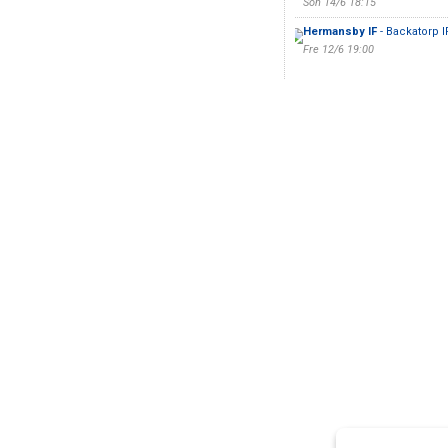
Sön 14/6 18:15
Hermansby IF
- Backatorp I
Fre 12/6 19:00