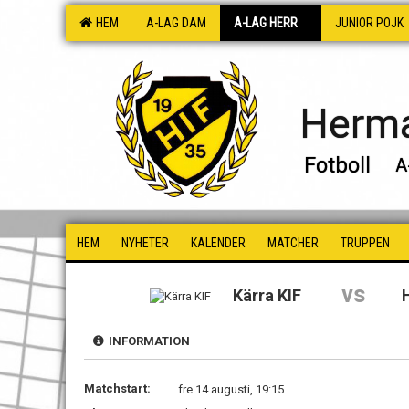
HEM
A-LAG DAM
A-LAG HERR
JUNIOR POJK
Herma
Fotboll
A
HEM
NYHETER
KALENDER
MATCHER
TRUPPEN
vs
Kärra KIF
INFORMATION
Matchstart:
fre 14 augusti, 19:15