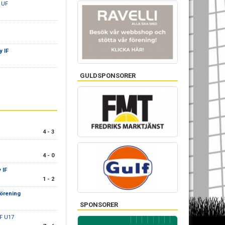
 UF
 IF
GULDSPONSORER
4 - 3
4 - 0
 IF
1 - 2
örening
SPONSORER
IF U17