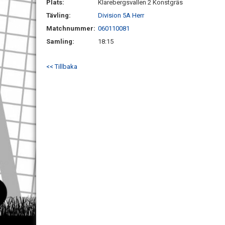
Plats:
Klarebergsvallen 2 Konstgräs
Tävling:
Division 5A Herr
Matchnummer:
060110081
Samling:
18:15
<< Tillbaka